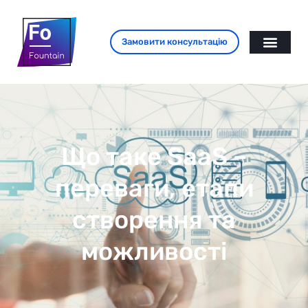
Замовити консультацію
Що таке SaaS –
переваги, етапи
створення та
можливості